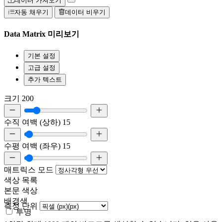
데이터 가져오기
자동 채우기
데이터 비우기
Data Matrix 미리보기
기본 설정
고급 설정
추가 텍스트
크기
200
수직 여백 (상하)
15
수평 여백 (좌우)
15
매트릭스 모드
색상 목록
본문 색상
배경색
측정 단위
투명