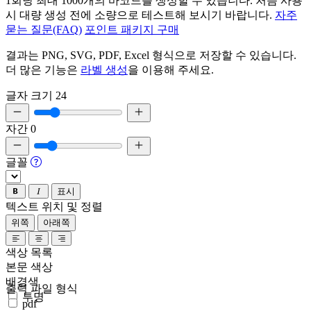
1회당 최대 1000개의 바코드를 생성할 수 있습니다. 처음 사용
시 대량 생성 전에 소량으로 테스트해 보시기 바랍니다.
자주
묻는 질문(FAQ)
포인트 패키지 구매
결과는 PNG, SVG, PDF, Excel 형식으로 저장할 수 있습니다.
더 많은 기능은
라벨 생성
을 이용해 주세요.
글자 크기
24
자간
0
글꼴
표시
텍스트 위치 및 정렬
위쪽
아래쪽
색상 목록
본문 색상
배경색
출력 파일 형식
투명
pdf