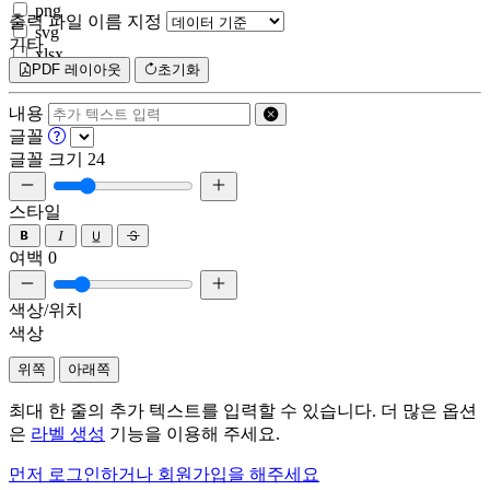
png
출력 파일 이름 지정
svg
기타
xlsx
PDF 레이아웃
초기화
내용
글꼴
글꼴 크기
24
스타일
여백
0
색상/위치
색상
위쪽
아래쪽
최대 한 줄의 추가 텍스트를 입력할 수 있습니다. 더 많은 옵션
은
라벨 생성
기능을 이용해 주세요.
먼저 로그인하거나 회원가입을 해주세요