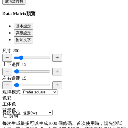
清空資料
Data Matrix預覽
基本設定
高级設定
附加文字
尺寸
200
上下邊距
15
左右邊距
15
矩陣模式
色彩
主体色
背景色
長度單位
透明
每次生成最多可以生成1000 個條碼。首次使用時，請先測試