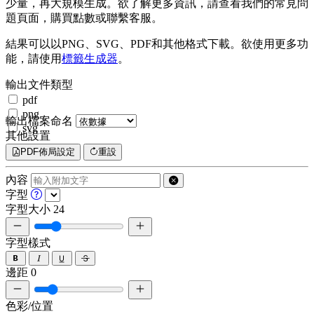
少量，再大規模生成。欲了解更多資訊，請查看我們的常見問
題頁面，購買點數或聯繫客服。
結果可以以PNG、SVG、PDF和其他格式下載。欲使用更多功
能，請使用
標籤生成器
。
輸出文件類型
pdf
png
輸出檔案命名
svg
其他設置
PDF佈局設定
重設
內容
字型
字型大小
24
字型樣式
邊距
0
色彩/位置