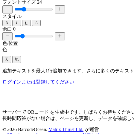
フォントサイズ
24
スタイル
余白
0
色/位置
色
天
地
追加テキストを最大1行追加できます。さらに多くのテキス
ログインまたは登録してください
サーバーで QRコード を生成中です。しばらくお待ちください.
長時間応答がない場合は、ページを更新し、データを確認し
© 2026 BarcodeOcean.
Matrix Thrust Ltd.
が運営