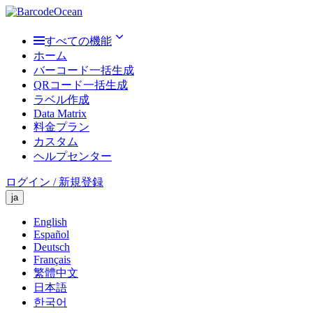
すべての機能
ホーム
バーコード一括生成
QRコード一括生成
ラベル作成
Data Matrix
料金プラン
カスタム
ヘルプセンター
ログイン / 新規登録
ja
English
Español
Deutsch
Français
繁體中文
日本語
한국어