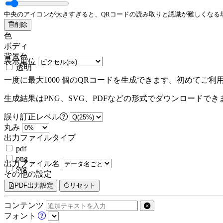
中央のアイコンが大きすぎると、QRコードの読み取りと認識が難しくなる
削除
色
ボディ
背景色
表示単位
透明
一度に最大1000 個のQRコードを生成できます。初めてご
生成結果はPNG、SVG、PDFなどの形式でダウンロードで
誤り訂正レベル
丸み
出力ファイルタイプ
pdf
png
出力ファイル名
svg
その他の設定
PDF出力設定
リセット
コンテンツ
フォント