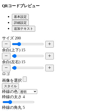
QRコードプレビュー
基本設定
詳細設定
追加テキスト
サイズ
200
余白(上下)
15
余白(左右)
15
ロゴ
画像を選択
スタイル
枠線の色
枠線の太さ
4
枠線の角丸
5