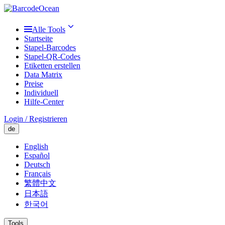
Alle Tools
Startseite
Stapel-Barcodes
Stapel-QR-Codes
Etiketten erstellen
Data Matrix
Preise
Individuell
Hilfe-Center
Login / Registrieren
de
English
Español
Deutsch
Français
繁體中文
日本語
한국어
Tools