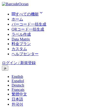
すべての機能
ホーム
バーコード一括生成
QRコード一括生成
ラベル作成
Data Matrix
料金プラン
カスタム
ヘルプセンター
ログイン / 新規登録
ja
English
Español
Deutsch
Français
繁體中文
日本語
한국어